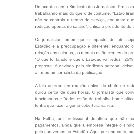
De acordo com o Sindicato dos Jornalistas Profission
trabalhando mais do que o de costume. “Estão tiran
não se controla o tempo de serviço, enquanto que
redução apenas de salário”, critica o presidente do 
Os jornalistas temem que o impacto, de fato, seja
Estadão e a preocupação é diferente: enquanto o
relação aos salários, os demais estão cientes da pr
“O que foi falado é que o Estadão vai reduzir 25%
proposta. A enviada pelo sindicato patronal dei
afirmou um jornalista da publicação.
A fala ocorreu em reunião online do chefe de reda
durou cerca de duas horas. O jornalista que co
funcionários e “todos estão de trabalho home offic
tenha que fazer alguma cobertura na rua.
Na Folha, um profissional detalhou que não ha
pagamentos, ainda que a empresa integre o sindic
pelo que vemos no Estadão. Aqui, por enquanto, nad