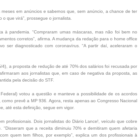
s meses em anúncios e sabemos que, sem anúncio, a chance de ter
 que virá”, prossegue o jornalista.
iata à pandemia. “Compraram umas máscaras, mas não foi bem no
entos corretos”, afirma. A mudança da redação para o home office
vo ser diagnosticado com coronavírus. “A partir daí, aceleraram o
5/4), a proposta de redução de até 70% dos salários foi recusada por
irmaram aos jornalistas que, em caso de negativa da proposta, as
antida pela decisão do STF.
 Federal) votou a questão e manteve a possibilidade de os acordos
os, como prevê a MP 936. Agora, resta apenas ao Congresso Nacional
, até esta definição, segue em vigor.
profissionais. Dois jornalistas do Diário Lance!, veículo que cobre
4). “Disseram que a receita diminuiu 70% e demitiram quem afetaria
com quem tem filhos, por exemplo”, explica um dos profissionais à