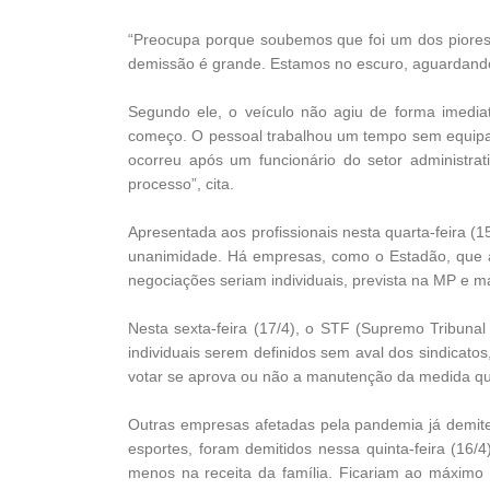
“Preocupa porque soubemos que foi um dos piore
demissão é grande. Estamos no escuro, aguardando o
Segundo ele, o veículo não agiu de forma imed
começo. O pessoal trabalhou um tempo sem equipam
ocorreu após um funcionário do setor administrati
processo”, cita.
Apresentada aos profissionais nesta quarta-feira (1
unanimidade. Há empresas, como o Estadão, que af
negociações seriam individuais, prevista na MP e m
Nesta sexta-feira (17/4), o STF (Supremo Tribunal
individuais serem definidos sem aval dos sindicat
votar se aprova ou não a manutenção da medida que
Outras empresas afetadas pela pandemia já demitem 
esportes, foram demitidos nessa quinta-feira (16/
menos na receita da família. Ficariam ao máximo 