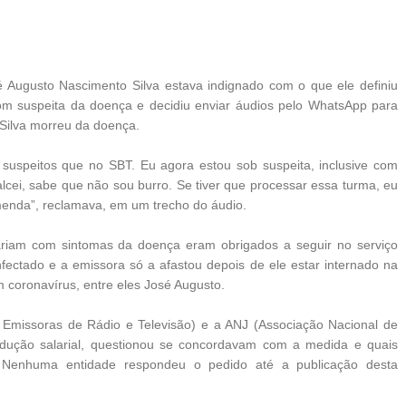
 Augusto Nascimento Silva estava indignado com o que ele definiu
om suspeita da doença e decidiu enviar áudios pelo WhatsApp para
 Silva morreu da doença.
suspeitos que no SBT. Eu agora estou sob suspeita, inclusive com
lcei, sabe que não sou burro. Se tiver que processar essa turma, eu
menda”, reclamava, em um trecho do áudio.
stariam com sintomas da doença eram obrigados a seguir no serviço
fectado e a emissora só a afastou depois de ele estar internado na
m coronavírus, entre eles José Augusto.
de Emissoras de Rádio e Televisão) e a ANJ (Associação Nacional de
redução salarial, questionou se concordavam com a medida e quais
. Nenhuma entidade respondeu o pedido até a publicação desta