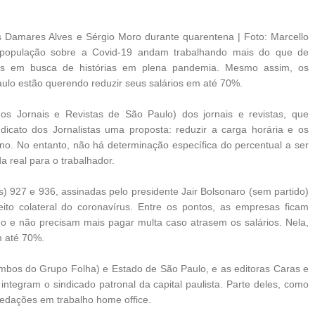
s Damares Alves e Sérgio Moro durante quarentena | Foto: Marcello
 a população sobre a Covid-19 andam trabalhando mais do que de
uas em busca de histórias em plena pandemia. Mesmo assim, os
aulo estão querendo reduzir seus salários em até 70%.
os Jornais e Revistas de São Paulo) dos jornais e revistas, que
dicato dos Jornalistas uma proposta: reduzir a carga horária e os
o. No entanto, não há determinação específica do percentual a ser
a real para o trabalhador.
 927 e 936, assinadas pelo presidente Jair Bolsonaro (sem partido)
to colateral do coronavírus. Entre os pontos, as empresas ficam
lho e não precisam mais pagar multa caso atrasem os salários. Nela,
m até 70%.
mbos do Grupo Folha) e Estado de São Paulo, e as editoras Caras e
integram o sindicado patronal da capital paulista. Parte deles, como
redações em trabalho home office.