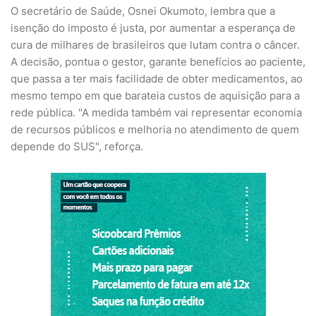
O secretário de Saúde, Osnei Okumoto, lembra que a
isenção do imposto é justa, por aumentar a esperança de
cura de milhares de brasileiros que lutam contra o câncer.
A decisão, pontua o gestor, garante benefícios ao paciente,
que passa a ter mais facilidade de obter medicamentos, ao
mesmo tempo em que barateia custos de aquisição para a
rede pública. "A medida também vai representar economia
de recursos públicos e melhoria no atendimento de quem
depende do SUS", reforça.