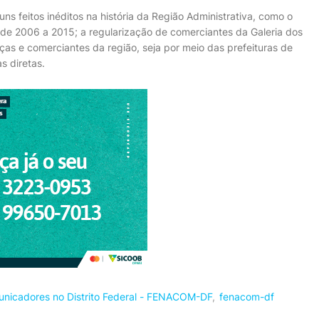
uns feitos inéditos na história da Região Administrativa, como o
 de 2006 a 2015; a regularização de comerciantes da Galeria dos
ças e comerciantes da região, seja por meio das prefeituras de
s diretas.
nicadores no Distrito Federal - FENACOM-DF
fenacom-df