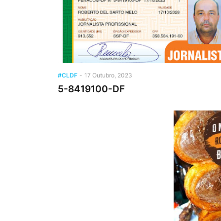
#CLDF
-
17 Outubro, 2023
5-8419100-DF