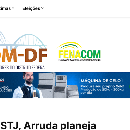
timas
Eleições
 STJ, Arruda planeja