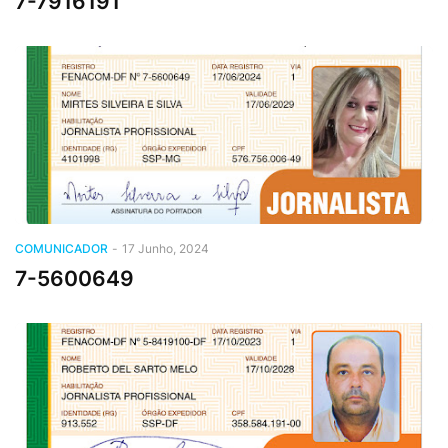
7-7916191
COMUNICADOR
-
17 Junho, 2024
7-5600649