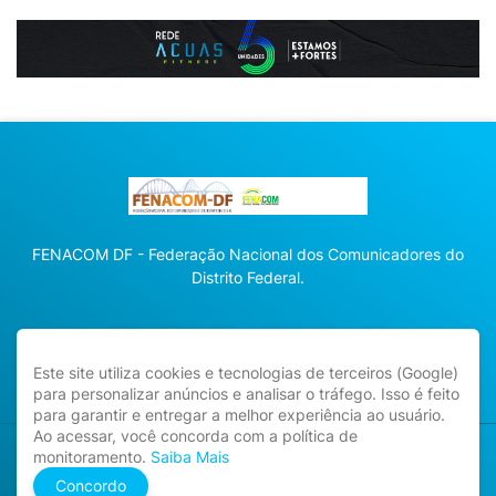
FENACOM DF - Federação Nacional dos Comunicadores do
Distrito Federal.
Este site utiliza cookies e tecnologias de terceiros (Google)
para personalizar anúncios e analisar o tráfego. Isso é feito
para garantir e entregar a melhor experiência ao usuário.
Ao acessar, você concorda com a política de
monitoramento.
Saiba Mais
Direitos Reservados -
fenacomdf.com.br
Concordo