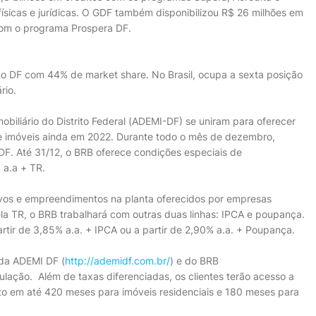
ísicas e jurídicas. O GDF também disponibilizou R$ 26 milhões em
com o programa Prospera DF.
 no DF com 44% de market share. No Brasil, ocupa a sexta posição
rio.
iliário do Distrito Federal (ADEMI-DF) se uniram para oferecer
e imóveis ainda em 2022. Durante todo o mês de dezembro,
F. Até 31/12, o BRB oferece condições especiais de
 a.a + TR.
ovos e empreendimentos na planta oferecidos por empresas
a TR, o BRB trabalhará com outras duas linhas: IPCA e poupança.
artir de 3,85% a.a. + IPCA ou a partir de 2,90% a.a. + Poupança.
 da ADEMI DF (
http://ademidf.com.br/
) e do BRB
ulação. Além de taxas diferenciadas, os clientes terão acesso a
o em até 420 meses para imóveis residenciais e 180 meses para