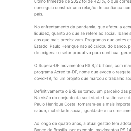
último trimestre de 2022 foi de 42,1%, o que corr
conseguiu construir uma relação de confiança com 
país.
No enfrentamento da pandemia, que afetou a econ
liquidez, quanto ao que se refere ao social. Ibane
aos que mais precisavam. Programas que antes er
Estado. Paulo Henrique não só cuidou do banco, p
de oxigenar o setor produtivo para continuar ger
O Supera-DF movimentou R$ 8,2 bilhões, com mais
programa Acredita-DF, nome que evoca o resgate 
covid-19, foi um projeto que marcou o trabalho so
Definitivamente o BRB se tornou um parceiro das p
Na visão do conjunto da sociedade brasiliense e d
Paulo Henrique Costa, tornaram-se a mais importa
saúde, mobilidade social, igualdade e no crescime
Ao longo de quatro anos, a atual gestão tem adot
Banco de Brasília, por exemplo, movimentou R$ 14