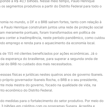
esponde a R$ 40,1 bilhões. Nesse meio tempo, Paulo Henrique
os segmentos produtivos a partir do Distrito Federal para todo o
omia no mundo, o DF e o BRB saíram fortes, tanto com relação à
is e Paulo Henrique construíram juntos uma rede de proteção social
am meramente pontuais, foram transformados em política de
ara conter a inadimplência, neste período pandêmico, como cuidou
ando emprego e renda para o aquecimento da economia local.
 de 155 mil clientes beneficiados por ações econômicas. Já o
da esperança do brasiliense, para superar a segunda onda de
cial do BRB no cuidado dos mais necessitados.
essoas físicas e jurídicas nestes quatros anos de governo Ibaneis.
o próprio governador Ibaneis Rocha, o BRB e o seu presidente,
nte mola mestra do governo, focado na qualidade de vida, na
nto econômico do Distrito Federal.
ado medidas para o fortalecimento do setor produtivo. Por meio do
,3 bilhões em créditos com os programas Supera, Acredita e