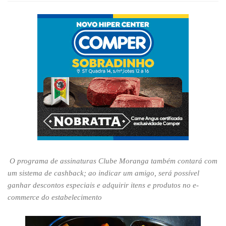
O programa de assinaturas Clube Moranga também contará com 
um sistema de cashback; ao indicar um amigo, será possível 
ganhar descontos especiais e adquirir itens e produtos no e-
commerce do estabelecimento