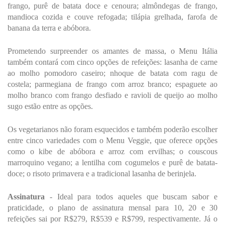
frango, purê de batata doce e cenoura; almôndegas de frango, 
mandioca cozida e couve refogada; tilápia grelhada, farofa de 
banana da terra e abóbora.
Prometendo surpreender os amantes de massa, o Menu Itália 
também contará com cinco opções de refeições: lasanha de carne 
ao molho pomodoro caseiro; nhoque de batata com ragu de 
costela; parmegiana de frango com arroz branco; espaguete ao 
molho branco com frango desfiado e ravioli de queijo ao molho 
sugo estão entre as opções. 
Os vegetarianos não foram esquecidos e também poderão escolher 
entre cinco variedades com o Menu Veggie, que oferece opções 
como o kibe de abóbora e arroz com ervilhas; o couscous 
marroquino vegano; a lentilha com cogumelos e purê de batata-
doce; o risoto primavera e a tradicional lasanha de berinjela.
Assinatura
 - Ideal para todos aqueles que buscam sabor e 
praticidade, o plano de assinatura mensal para 10, 20 e 30 
refeições sai por R$279, R$539 e R$799, respectivamente. Já o 