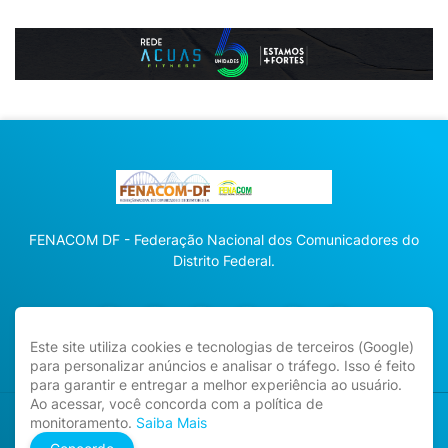
FENACOM DF - Federação Nacional dos Comunicadores do
Distrito Federal.
Este site utiliza cookies e tecnologias de terceiros (Google)
para personalizar anúncios e analisar o tráfego. Isso é feito
para garantir e entregar a melhor experiência ao usuário.
Ao acessar, você concorda com a política de
monitoramento.
Saiba Mais
Direitos Reservados -
fenacomdf.com.br