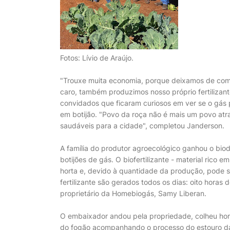
Fotos: Lívio de Araújo.
"Trouxe muita economia, porque deixamos de comp
caro, também produzimos nosso próprio fertilizant
convidados que ficaram curiosos em ver se o gá
em botijão. "Povo da roça não é mais um povo atr
saudáveis para a cidade", completou Janderson.
A família do produtor agroecológico ganhou o bio
botijões de gás. O biofertilizante - material rico 
horta e, devido à quantidade da produção, pode s
fertilizante são gerados todos os dias: oito horas d
proprietário da Homebiogás, Samy Liberan.
O embaixador andou pela propriedade, colheu hort
do fogão acompanhando o processo do estouro d