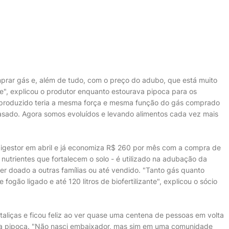
rar gás e, além de tudo, com o preço do adubo, que está muito
e", explicou o produtor enquanto estourava pipoca para os
s produzido teria a mesma força e mesma função do gás comprado
asado. Agora somos evoluídos e levando alimentos cada vez mais
digestor em abril e já economiza R$ 260 por mês com a compra de
em nutrientes que fortalecem o solo - é utilizado na adubação da
er doado a outras famílias ou até vendido. "Tanto gás quanto
e fogão ligado e até 120 litros de biofertilizante", explicou o sócio
aliças e ficou feliz ao ver quase uma centena de pessoas em volta
a pipoca. "Não nasci embaixador, mas sim em uma comunidade