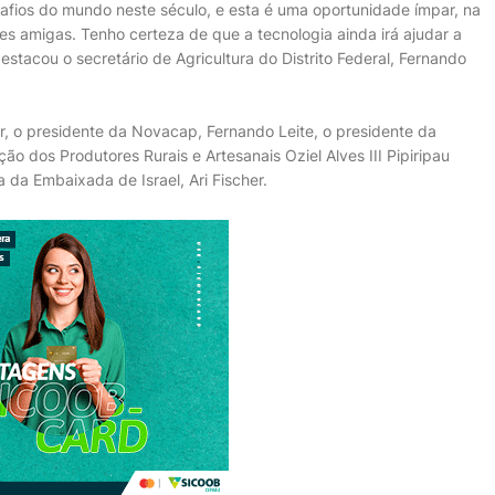
safios do mundo neste século, e esta é uma oportunidade ímpar, na
s amigas. Tenho certeza de que a tecnologia ainda irá ajudar a
stacou o secretário de Agricultura do Distrito Federal, Fernando
r, o presidente da Novacap, Fernando Leite, o presidente da
ão dos Produtores Rurais e Artesanais Oziel Alves III Pipiripau
 da Embaixada de Israel, Ari Fischer.