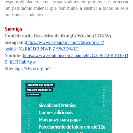
responsabilidade de seus organizadores em promover e preservar
um patrimônio milenar que tem muito a ensinar a todos os seus
praticantes e adeptos.
Serviço
Confederação Brasileira de Kungfu Wushu (CBKW)
instagram:
https://www.instagram.com/cbkwoficial/?
igshid=MzRlODBiNWFlZA%3D%3D
Youtube:
https://www.youtube.com/channel/UC3OP1WKYDjkD
E_kLRHabAgw
Site:
https://cbkw.org.br/