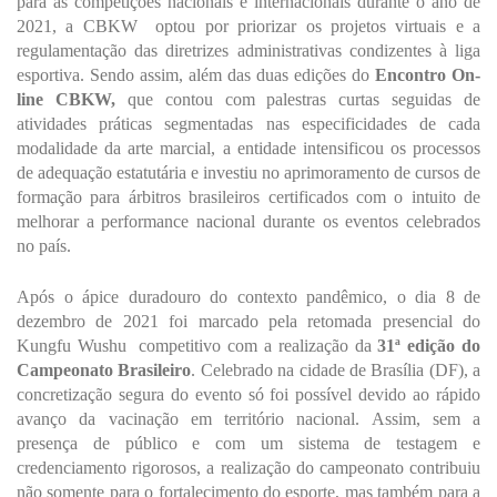
para as competições nacionais e internacionais durante o ano de
2021, a CBKW optou por priorizar os projetos virtuais e a
regulamentação das diretrizes administrativas condizentes à liga
esportiva. Sendo assim, além das duas edições do
Encontro On-
line CBKW,
que contou com palestras curtas seguidas de
atividades práticas segmentadas nas especificidades de cada
modalidade da arte marcial, a entidade intensificou os processos
de adequação estatutária e investiu no aprimoramento de cursos de
formação para árbitros brasileiros certificados com o intuito de
melhorar a performance nacional durante os eventos celebrados
no país.
Após o ápice duradouro do contexto pandêmico, o dia 8 de
dezembro de 2021 foi marcado pela retomada presencial do
Kungfu Wushu
competitivo com a realização da
31ª edição do
Campeonato Brasileiro
. Celebrado na cidade de Brasília (DF), a
concretização segura do evento só foi possível devido ao rápido
avanço da vacinação em território nacional. Assim, sem a
presença de público e com um sistema de testagem e
credenciamento rigorosos, a realização do campeonato contribuiu
não somente para o fortalecimento do esporte, mas também para a