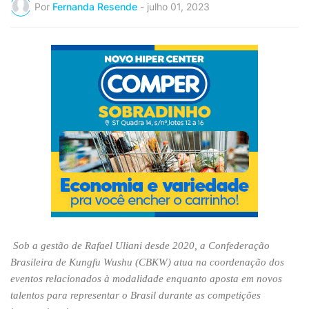
Por
Fernanda Resende
-
julho 01, 2023
Sob a gestão de Rafael Uliani desde 2020, a Confederação
Brasileira de Kungfu Wushu (CBKW)
atua na coordenação dos
eventos relacionados à modalidade enquanto aposta em novos
talentos para representar o Brasil durante as competições