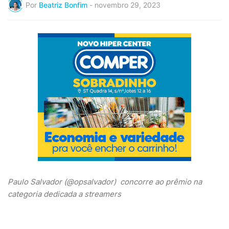
Por
Beatriz Bonfim
-
novembro 29, 2023
Paulo Salvador (@opsalvador) concorre ao prêmio na
categoria dedicada a streamers