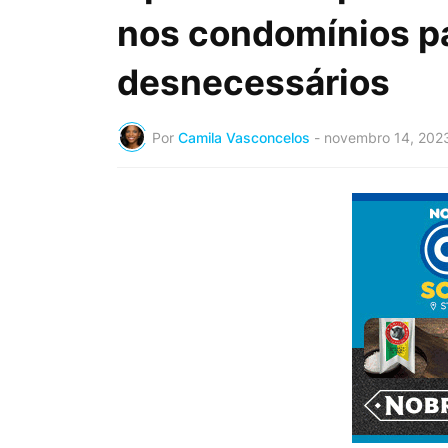
nos condomínios par
desnecessários
Por
Camila Vasconcelos
-
novembro 14, 202