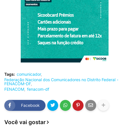
Tags:
comunicador
Federação Nacional dos Comunicadores no Distrito Federal -
FENACOM-DF
FENACOM
fenacom-df
Facebook
Você vai gostar