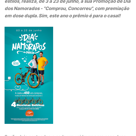
estilos, realiza, de 3 a 23 de junho, a sua Promoção de Dia
dos Namorados - "Comprou, Concorreu", com premiação
em dose dupla. Sim, este ano o prêmio é para o casal!