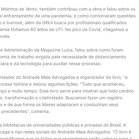
r Moinhos de Vento, também contribuiu com a obra e falou sobre os
l no enfrentamento de uma pandemia, e como contornaram questões
burnout, além da difícil busca por profissionais qualificados
emia tínhamos 60 leitos de UTI. No pico da Covid, chegamos a
vela.
de Administração da Magazine Luiza, falou sobre como foram
orma de trabalho exigida pela necessidade de distanciamento
lara e da tecnologia para auxiliar nesse processo.
undador do Andrade Maia Advogados e organizador do livro, "a
ossa história e deixou algumas lições. "Tudo que aconteceu,
i a muito tempo. Esse livro serve para mostrar que todo cenário
, transformação e criatividade. Buscamos fazer um registro
tos e de que forma os líderes adaptaram e conduziram seus
 precedentes", comenta.
is bibliotecas de universidades públicas e privadas do Brasil. A
g page e nas redes sociais do Andrade Maia Advogados. "O livro é
acreditamos que as lições que aprendemos serão valiosas para o