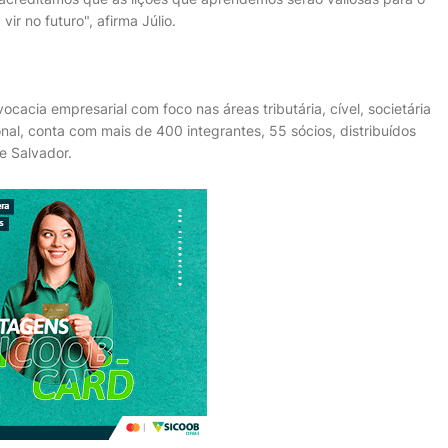
ir no futuro", afirma Júlio.
acia empresarial com foco nas áreas tributária, cível, societária
onal, conta com mais de 400 integrantes, 55 sócios, distribuídos
 e Salvador.