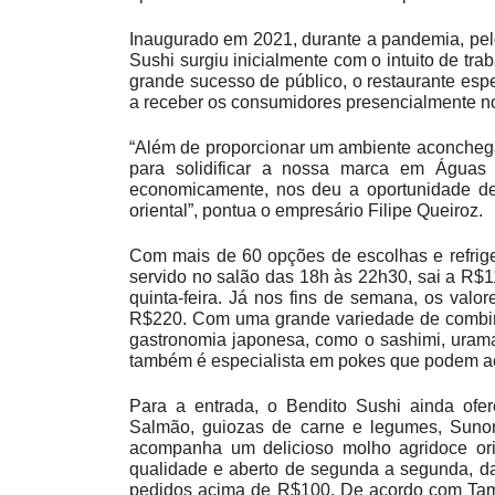
Inaugurado em 2021, durante a pandemia, pelo
Sushi surgiu inicialmente com o intuito de tra
grande sucesso de público, o restaurante es
a receber os consumidores presencialmente n
“Além de proporcionar um ambiente aconchegant
para solidificar a nossa marca em Águas 
economicamente, nos deu a oportunidade de 
oriental”, pontua o empresário Filipe Queiroz.
Com mais de 60 opções de escolhas e refrige
servido no salão das 18h às 22h30, sai a R$
quinta-feira. Já nos fins de semana, os valo
R$220. Com uma grande variedade de combina
gastronomia japonesa, como o sashimi, uramak
também é especialista em pokes que podem ac
Para a entrada, o Bendito Sushi ainda ofer
Salmão, guiozas de carne e legumes, Sun
acompanha um delicioso molho agridoce ori
qualidade e aberto de segunda a segunda, das
pedidos acima de R$100. De acordo com Tama