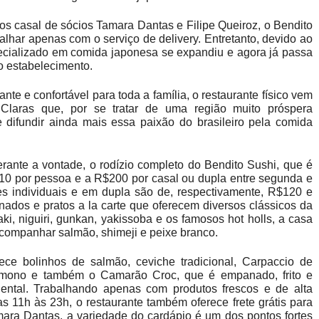
s casal de sócios Tamara Dantas e Filipe Queiroz, o Bendito
balhar apenas com o serviço de delivery. Entretanto, devido ao
pecializado em comida japonesa se expandiu e agora já passa
o estabelecimento.
e e confortável para toda a família, o restaurante físico vem
Claras que, por se tratar de uma região muito próspera
difundir ainda mais essa paixão do brasileiro pela comida
rante a vontade, o rodízio completo do Bendito Sushi, que é
110 por pessoa e a R$200 por casal ou dupla entre segunda e
res individuais e em dupla são de, respectivamente, R$120 e
dos e pratos a la carte que oferecem diversos clássicos da
i, niguiri, gunkan, yakissoba e os famosos hot holls, a casa
ompanhar salmão, shimeji e peixe branco.
ece bolinhos de salmão, ceviche tradicional, Carpaccio de
omono e também o Camarão Croc, que é empanado, frito e
ental. Trabalhando apenas com produtos frescos e de alta
 11h às 23h, o restaurante também oferece frete grátis para
ra Dantas, a variedade do cardápio é um dos pontos fortes