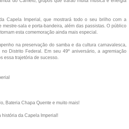
amba do Camelo, grupos que trarão muita música e energia
da Capela Imperial, que mostrará todo o seu brilho com a
e mestre-sala e porta-bandeira, além das passistas. O público
 tornam esta comemoração ainda mais especial.
mpenho na preservação do samba e da cultura carnavalesca,
no Distrito Federal. Em seu 49º aniversário, a agremiação
s essa trajetória de sucesso.
erial
, Bateria Chapa Quente e muito mais!
 história da Capela Imperial!