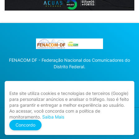
FENACOM DF - Federação Nacional dos Comunicadores do
Distrito Federal.
Este site utiliza cookies e tecnologias de terceiros (Google)
para personalizar anúncios e analisar o tráfego. Isso é feito
para garantir e entregar a melhor experiência ao usuário.
Ao acessar, você concorda com a política de
monitoramento.
Saiba Mais
Direitos Reservados -
fenacomdf.com.br
Concordo
Home
Sobre
Contato