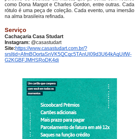
como Dona Margot e Charles Gordon, entre outras. Cada
rótulo é uma peça de coleção. Cada evento, uma imersão
na alma brasileira refinada.
Serviço
Cachaçaria Casa Studart
Instagram:
@casastudart
Site:
https://www.casastudart.com.br/?
srsltid=AfmBOortaSnVK5QCqc5TAnUl09d3U64kAqUifW-
G2KGBFJMHSRoDK4di