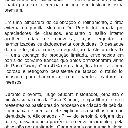
criada para ser referência nacional em destilados extra
premium.
Em uma atmosfera de celebração e refinamento, a área
externa da parrilla Mercado Del Puerto foi tomada por
apreciadores de charutos, enquanto o salão interno
acolheu rodas de conversa, taças erguidas e
harmonizações cuidadosamente conduzidas. O destaque
da noite foi, obviamente, a degustação da Aficionados 47
— uma cachaça de produção limitada, envelhecida em
barris de carvalho francês que antes armazenaram vinho
do Porto Tawny. Com 47% de graduação alcoólica, corpo
licoroso e retrogosto persistente de tabaco, o rótulo foi
pensado para harmonizar com charutos maduros e
intensos.
Durante o evento, Hugo Studart, historiador, jornalista e
mestre-cachaceiro da Casa Studart, compartilhou com os
presentes os bastidores do processo de criação da bebida.
Com paixão e precisão, ele explicou as escolhas que dão
identidade à Aficionados 47 — do terroir à origem dos
barris, passando pela paciência do envelhecimento e pela
obsessão por qualidade. “Cada garrafa conta uma história;