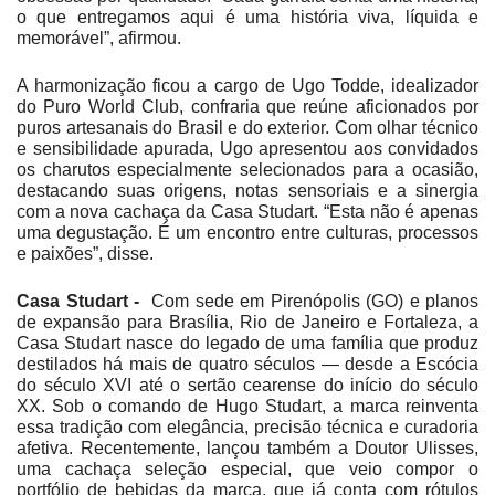
o que entregamos aqui é uma história viva, líquida e
memorável”, afirmou.
A harmonização ficou a cargo de Ugo Todde, idealizador
do Puro World Club, confraria que reúne aficionados por
puros artesanais do Brasil e do exterior. Com olhar técnico
e sensibilidade apurada, Ugo apresentou aos convidados
os charutos especialmente selecionados para a ocasião,
destacando suas origens, notas sensoriais e a sinergia
com a nova cachaça da Casa Studart. “Esta não é apenas
uma degustação. É um encontro entre culturas, processos
e paixões”, disse.
Casa Studart -
Com sede em Pirenópolis (GO) e planos
de expansão para Brasília, Rio de Janeiro e Fortaleza, a
Casa Studart nasce do legado de uma família que produz
destilados há mais de quatro séculos — desde a Escócia
do século XVI até o sertão cearense do início do século
XX. Sob o comando de Hugo Studart, a marca reinventa
essa tradição com elegância, precisão técnica e curadoria
afetiva. Recentemente, lançou também a Doutor Ulisses,
uma cachaça seleção especial, que veio compor o
portfólio de bebidas da marca, que já conta com rótulos