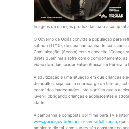
Imagens de crianças produzidas para a campanha 
O Governo de Goiás convida a população para refl
sábado (11/10), de uma campanha de conscientizaç
Comunicação (Secom) com o conceito "Criança só p
direta quem mais sofre com o comportamento: as 
vídeo do influenciador Felipe Brassanim Pereira, o 
A adultização é uma situação em que crianças e 
de adultos, seja com a sobrecarga de tarefas, co
conteúdos inadequados. Isto significa que a ace
juvenil, obrigando crianças e adolescentes a ado
idade.
A campanha é composta por filme para TV e intern
www.goias.gov.br/infancia-sem-adultizacao
, que 
ambiente digital, com supervisão constante no ace