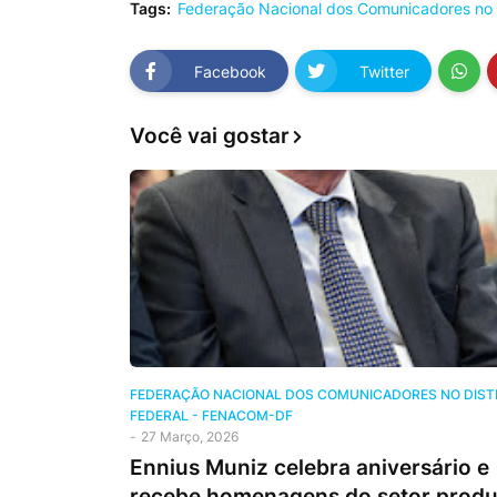
Tags:
Federação Nacional dos Comunicadores no 
Facebook
Twitter
Você vai gostar
FEDERAÇÃO NACIONAL DOS COMUNICADORES NO DIST
FEDERAL - FENACOM-DF
-
27 Março, 2026
Ennius Muniz celebra aniversário e
recebe homenagens do setor produ