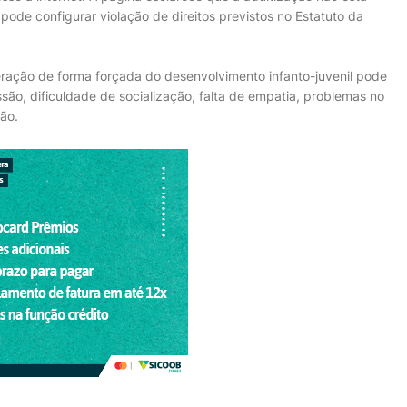
 pode configurar violação de direitos previstos no Estatuto da
eração de forma forçada do desenvolvimento infanto-juvenil pode
são, dificuldade de socialização, falta de empatia, problemas no
ão.