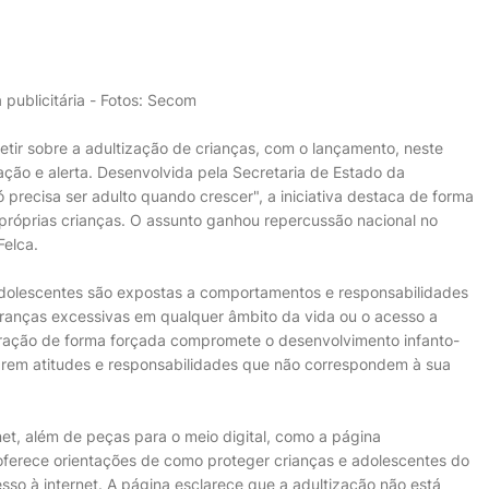
publicitária - Fotos: Secom
etir sobre a adultização de crianças, com o lançamento, neste
ão e alerta. Desenvolvida pela Secretaria de Estado da
recisa ser adulto quando crescer", a iniciativa destaca de forma
próprias crianças. O assunto ganhou repercussão nacional no
Felca.
adolescentes são expostas a comportamentos e responsabilidades
branças excessivas em qualquer âmbito da vida ou o acesso a
leração de forma forçada compromete o desenvolvimento infanto-
tarem atitudes e responsabilidades que não correspondem à sua
et, além de peças para o meio digital, como a página
oferece orientações de como proteger crianças e adolescentes do
sso à internet. A página esclarece que a adultização não está