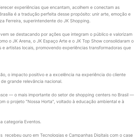
oferecer experiências que encantam, acolhem e conectam as
sília é a tradução perfeita desse propósito: unir arte, emoção e
a Ferreira, superintendente do JK Shopping.
vem se destacando por ações que integram o público e valorizam
 como o JK Arena, o JK Espaço Arte e o JK Top Show consolidaram o
s e artistas locais, promovendo experiências transformadoras que
o, o impacto positivo e a excelência na experiência do cliente
e grande relevância nacional.
sce — o mais importante do setor de shopping centers no Brasil —
om o projeto "Nossa Horta", voltado à educação ambiental e à
na categoria Eventos.
as recebeu ouro em Tecnologias e Campanhas Digitais com o case