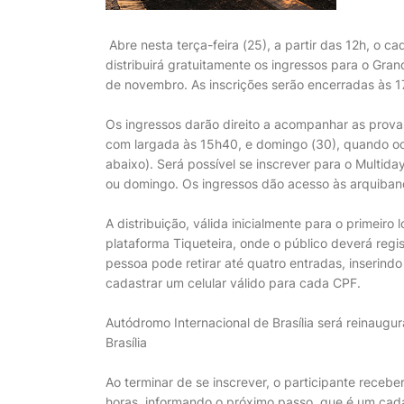
Abre nesta terça-feira (25), a partir das 12h, o c
distribuirá gratuitamente os ingressos para o Gr
de novembro. As inscrições serão encerradas às 17
Os ingressos darão direito a acompanhar as prov
com largada às 15h40, e domingo (30), quando oco
abaixo). Será possível se inscrever para o Multid
ou domingo. Os ingressos dão acesso às arquiban
A distribuição, válida inicialmente para o primeiro
plataforma Tiqueteira, onde o público deverá regis
pessoa pode retirar até quatro entradas, inserin
cadastrar um celular válido para cada CPF.
Autódromo Internacional de Brasília será reinaug
Brasília
Ao terminar de se inscrever, o participante receb
horas, informando o próximo passo, que é um cadas