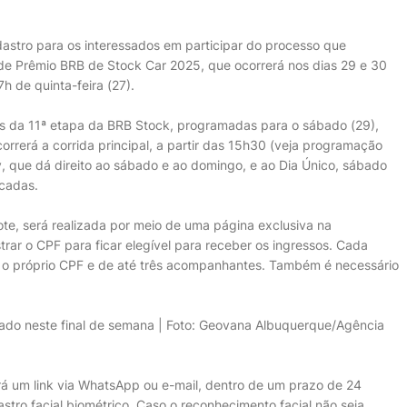
adastro para os interessados em participar do processo que
ande Prêmio BRB de Stock Car 2025, que ocorrerá nos dias 29 e 30
h de quinta-feira (27).
as da 11ª etapa da BRB Stock, programadas para o sábado (29),
rrerá a corrida principal, a partir das 15h30 (veja programação
ay, que dá direito ao sábado e ao domingo, e ao Dia Único, sábado
cadas.
 lote, será realizada por meio de uma página exclusiva na
trar o CPF para ficar elegível para receber os ingressos. Cada
do o próprio CPF e de até três acompanhantes. Também é necessário
urado neste final de semana | Foto: Geovana Albuquerque/Agência
erá um link via WhatsApp ou e-mail, dentro de um prazo de 24
tro facial biométrico. Caso o reconhecimento facial não seja