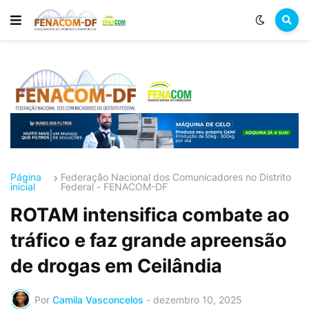
Página
Federação Nacional dos Comunicadores no Distrito
inicial
Federal - FENACOM-DF
ROTAM intensifica combate ao
tráfico e faz grande apreensão
de drogas em Ceilândia
Por
Camila Vasconcelos
-
dezembro 10, 2025