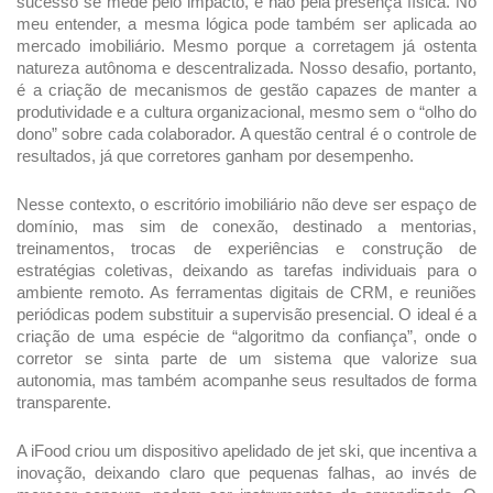
sucesso se mede pelo impacto, e não pela presença física. No 
meu entender, a mesma lógica pode também ser aplicada ao 
mercado imobiliário. Mesmo porque a corretagem já ostenta 
natureza autônoma e descentralizada. Nosso desafio, portanto, 
é a criação de mecanismos de gestão capazes de manter a 
produtividade e a cultura organizacional, mesmo sem o “olho do 
dono” sobre cada colaborador. A questão central é o controle de 
resultados, já que corretores ganham por desempenho.
Nesse contexto, o escritório imobiliário não deve ser espaço de 
domínio, mas sim de conexão, destinado a mentorias, 
treinamentos, trocas de experiências e construção de 
estratégias coletivas, deixando as tarefas individuais para o 
ambiente remoto. As ferramentas digitais de CRM, e reuniões 
periódicas podem substituir a supervisão presencial. O ideal é a 
criação de uma espécie de “algoritmo da confiança”, onde o 
corretor se sinta parte de um sistema que valorize sua 
autonomia, mas também acompanhe seus resultados de forma 
transparente.
A iFood criou um dispositivo apelidado de jet ski, que incentiva a 
inovação, deixando claro que pequenas falhas, ao invés de 