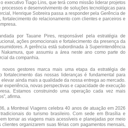
executivo Tiago Lins, que terá como missão liderar projetos 
de processos e desenvolvimento de soluções tecnológicas para 
rcial, Henrique Sobreira passa a responder pela Gerência de 
fortalecimento do relacionamento com clientes e parceiros e 
empresa.
dada por Tauane Pires, responsável pela estratégia de 
cional, ações promocionais e fortalecimento da presença da 
sumidores. A gerência está subordinada à Superintendência 
l Nakamura, que assumiu a área neste ano como parte do 
rcial da companhia.
novos gestores marca mais uma etapa da estratégia de 
 fortalecimento das nossas lideranças é fundamental para 
 elevar ainda mais a qualidade da nossa entrega ao mercado. 
r experiência, novas perspectivas e capacidade de execução 
presa. Estamos construindo uma operação cada vez mais 
s”, afirma.
6, a Montreal Viagens celebra 40 anos de atuação em 2026 
dicionais do turismo brasileiro. Com sede em Brasília e 
em tornar as viagens mais acessíveis e planejadas por meio 
clientes organizarem suas férias com pagamentos mensais, 