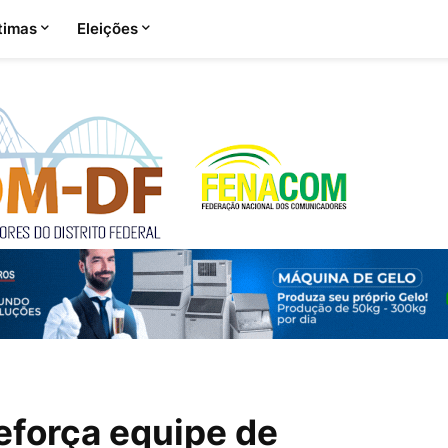
timas
Eleições
eforça equipe de