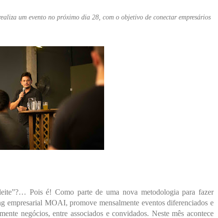
aliza um evento no próximo dia 28, com o objetivo de conectar empresários
 leite”?… Pois é! Como parte de uma nova metodologia para fazer
ing empresarial MOAI, promove mensalmente eventos diferenciados e
mente negócios, entre associados e convidados. Neste mês acontece