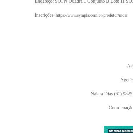
Endereço: SOFN Quadra 1 Conjunto B Lote 11 SO
Inscrições:
https://www.sympla.com.br/produtor/moai
As
Agenci
Naiara Dias (61) 9825
Coordenação