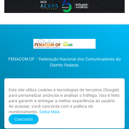
FENACOM DF - Federação Nacional dos Comunicadores do
Distrito Federal.
Este site utiliza cookies e tecnologias de terceiros (Google)
para personalizar anúncios e analisar o tráfego. Isso é feito
para garantir e entregar a melhor experiência ao usuário.
Ao acessar, você concorda com a política de
monitoramento.
Saiba Mais
Direitos Reservados -
fenacomdf.com.br
Concordo
Home
Sobre
Contato